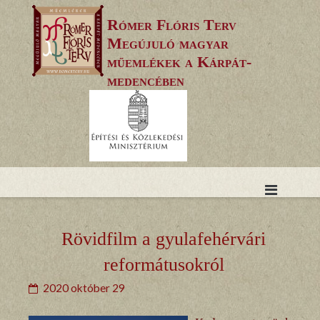
Skip
Rómer Flóris Terv
to
Megújuló magyar
content
műemlékek a Kárpát-
medencében
Rövidfilm a gyulafehérvári
reformátusokról
2020 október 29