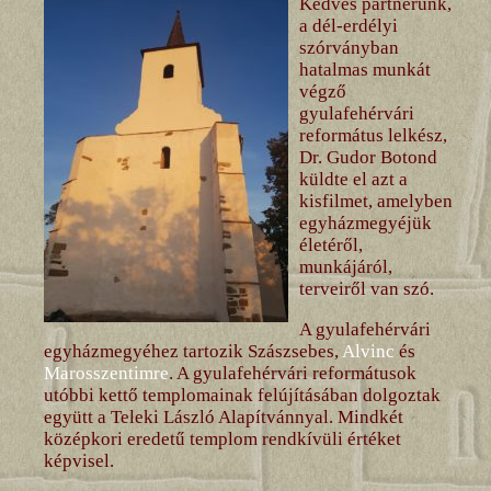
Kedves partnerünk,
a dél-erdélyi
szórványban
hatalmas munkát
végző
gyulafehérvári
református lelkész,
Dr. Gudor Botond
küldte el azt a
kisfilmet, amelyben
egyházmegyéjük
életéről,
munkájáról,
terveiről van szó.
A gyulafehérvári
egyházmegyéhez tartozik Szászsebes,
Alvinc
és
Marosszentimre
. A gyulafehérvári reformátusok
utóbbi kettő templomainak felújításában dolgoztak
együtt a Teleki László Alapítvánnyal. Mindkét
középkori eredetű templom rendkívüli értéket
képvisel.