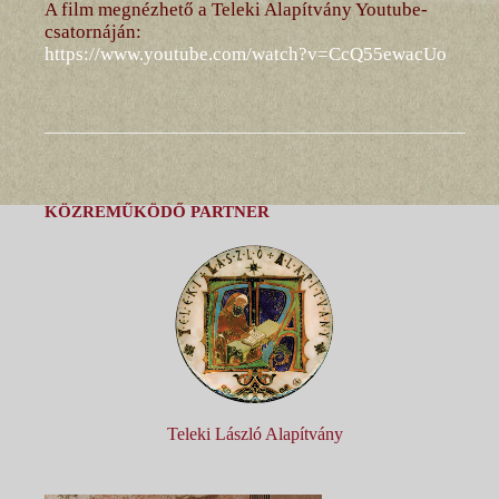
A film megnézhető a Teleki Alapítvány Youtube-
csatornáján:
https://www.youtube.com/watch?v=CcQ55ewacUo
KÖZREMŰKÖDŐ PARTNER
Teleki László Alapítvány