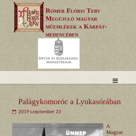
Skip
Rómer Flóris Terv
to
Megújuló magyar
content
műemlékek a Kárpát-
medencében
Palágykomoróc a Lyukasórában
2019 szeptember 23
A
Magyar