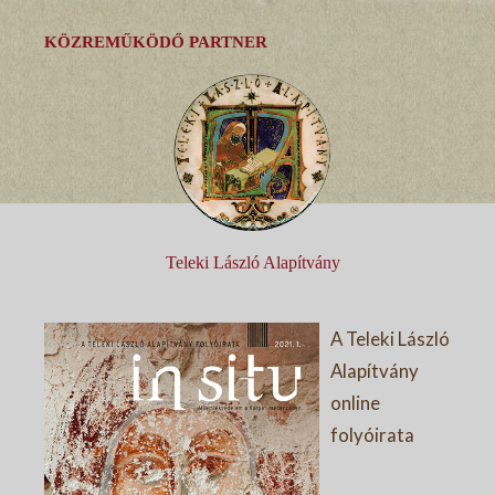
KÖZREMŰKÖDŐ PARTNER
Teleki László Alapítvány
A Teleki László
Alapítvány
online
folyóirata