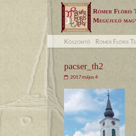
Skip
Rómer Flóris 
to
Megújuló magy
content
Köszöntő
Rómer Flóris T
pacser_th2
2017 május 4