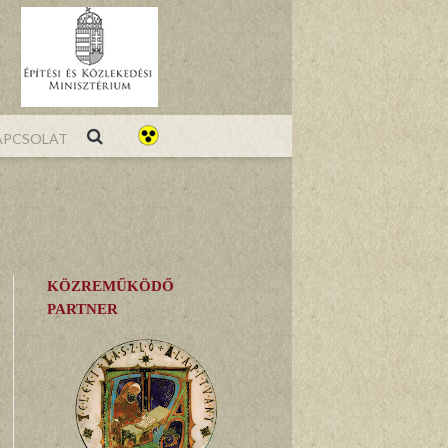
pcsolat
KÖZREMŰKÖDŐ
PARTNER