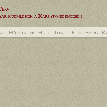
Terv
ar műemlékek a Kárpát-medencében
erv
Műemlékeink
Hírek
Térkép
Rómer Flóris
Ka