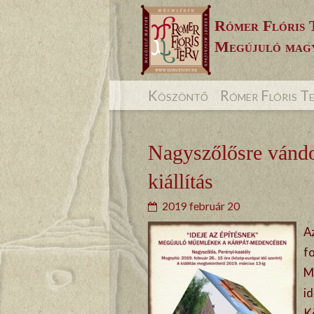
Skip
Rómer Flóris 
to
Megújuló magy
content
Köszöntő
Rómer Flóris T
Nagyszőlősre vándor
kiállítás
2019 február 20
Az
f
M
id
K