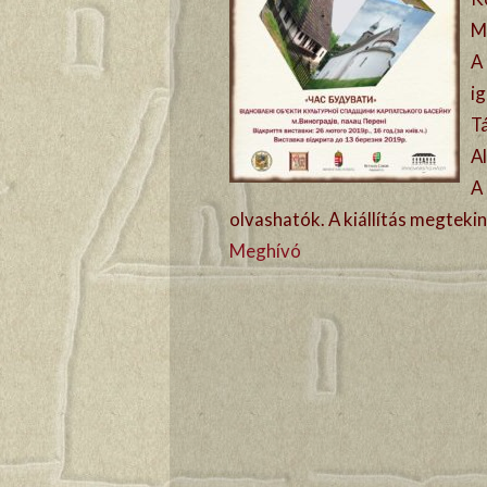
M
A 
i
Tá
A
A 
olvashatók. A kiállítás megteki
Meghívó