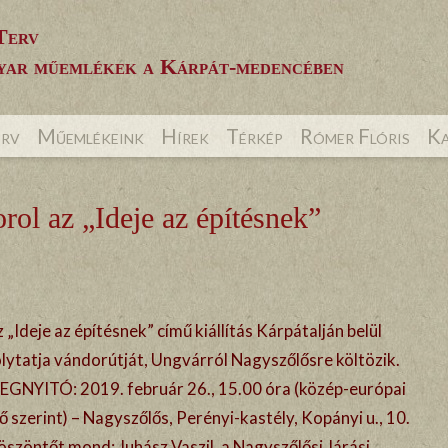
Terv
ar műemlékek a Kárpát-medencében
erv
Műemlékeink
Hírek
Térkép
Rómer Flóris
Ka
ol az „Ideje az építésnek”
 „Ideje az építésnek” című kiállítás Kárpátalján belül
olytatja vándorútját, Ungvárról Nagyszőlősre költözik.
EGNYITÓ: 2019. február 26., 15.00 óra (közép-európai
ő szerint) – Nagyszőlős, Perényi-kastély, Kopányi u., 10.
öszöntőt mond: Juhász Vaszil, a Nagyszőlősi Járási