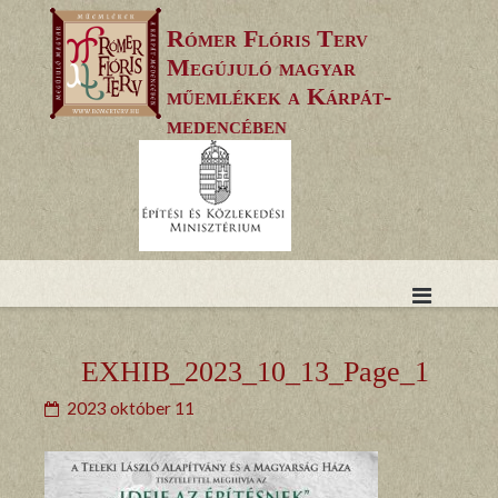
Skip
Rómer Flóris Terv
to
Megújuló magyar
content
műemlékek a Kárpát-
medencében
EXHIB_2023_10_13_Page_1
2023 október 11