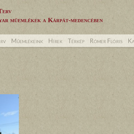
Terv
ar műemlékek a Kárpát-medencében
erv
Műemlékeink
Hírek
Térkép
Rómer Flóris
Ka