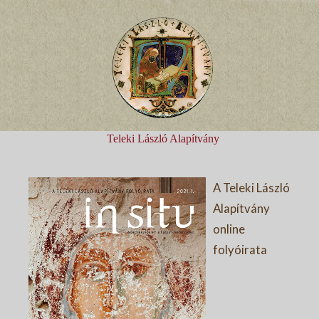
Teleki László Alapítvány
A Teleki László
Alapítvány
online
folyóirata