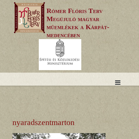
Skip
Rómer Flóris Terv
to
Megújuló magyar
content
műemlékek a Kárpát-
medencében
nyaradszentmarton