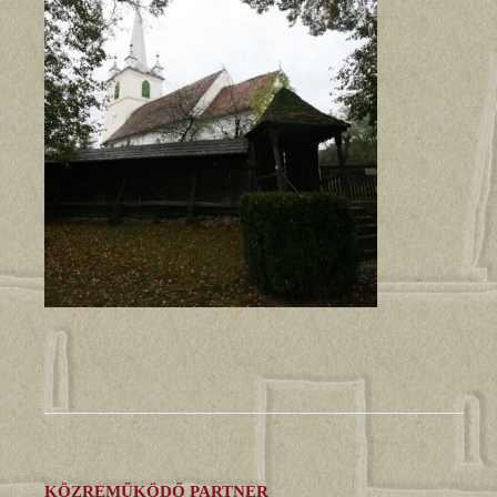
KÖZREMŰKÖDŐ PARTNER