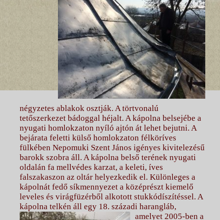
négyzetes ablakok osztják. A törtvonalú
tetőszerkezet bádoggal héjalt. A kápolna belsejébe a
nyugati homlokzaton nyíló ajtón át lehet bejutni. A
bejárata feletti külső homlokzaton félköríves
fülkében Nepomuki Szent János igényes kivitelezésű
barokk szobra áll. A kápolna belső terének nyugati
oldalán fa mellvédes karzat, a keleti, íves
falszakaszon az oltár helyezkedik el. Különleges a
kápolnát fedő síkmennyezet a középrészt kiemelő
leveles és virágfüzérből alkotott stukkódíszítéssel. A
kápolna telkén áll egy 18. századi
harangláb,
amelyet 2005-ben a