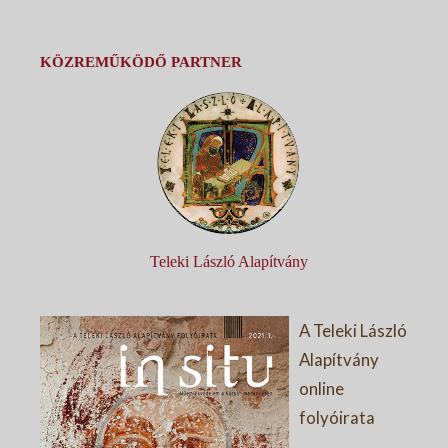
KÖZREMŰKÖDŐ PARTNER
Teleki László Alapítvány
A Teleki László
Alapítvány
online
folyóirata