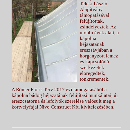
Teleki László
Alapítvány
támogatásával
felújítottak,
zsindelyeztek. Az
utóbbi évek alatt, a
kápolna
héjazatának
ereszsávjában a
horganyzott lemez
és kapcsolódó
szerkezetek
elöregedtek,
tönkrementek.
A Rómer Flóris Terv 2017 évi támogatásából a
kápolna bádog héjazatának felújítási munkálatai, új
ereszcsatorna és lefolyók szerelése valósult meg a
körtvélyfájai Nivo Construct Kft. kivitelezésében.