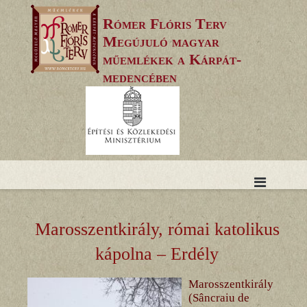
Skip
Rómer Flóris Terv
to
Megújuló magyar
content
műemlékek a Kárpát-
medencében
Marosszentkirály, római katolikus
kápolna – Erdély
Marosszentkirály
(Sâncraiu de