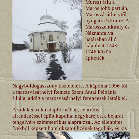
Mureș) falu a
Maros jobb partján,
Marosvásárhelytől
nyugatra 5 km-re. A
Marosszentkirály és
Náznánfalva
határában álló
kápolnát 1743-
1746 között
építették
Nagyboldogasszony tiszteletére. A kápolna 1996-tól
a marosvásárhelyi Remete Szent Antal Plébánia
filiája, addig a marosvásárhelyi ferencesek látták el.
A vidéken ritka alapformában, centrális
elrendezéssel épült kápolna négykaréjos, a bejárat
tengelyére szimmetrikus alaprajzzal. Az ellentétes
ívekből képzett homlokzatot lizénák
tagolják, és kis