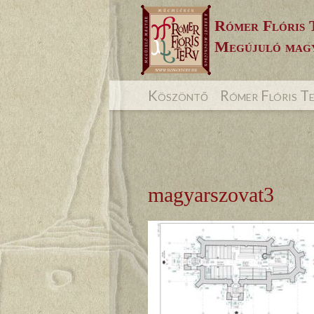
Skip
Rómer Flóris 
to
Megújuló magy
content
Köszöntő
Rómer Flóris T
magyarszovat3