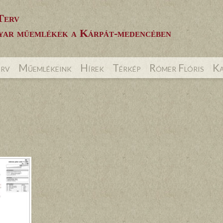
Terv
ar műemlékek a Kárpát-medencében
erv
Műemlékeink
Hírek
Térkép
Rómer Flóris
Ka