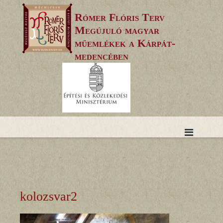
Skip
Rómer Flóris Terv
to
Megújuló magyar
content
műemlékek a Kárpát-
medencében
kolozsvar2