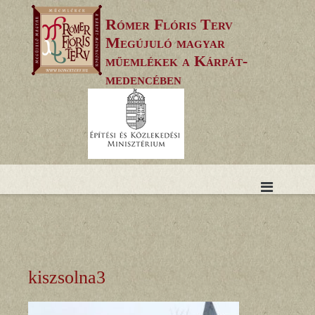
Skip
Rómer Flóris Terv
to
Megújuló magyar
content
műemlékek a Kárpát-
medencében
kiszsolna3