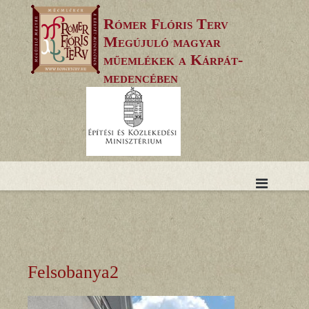
Skip
Rómer Flóris Terv
to
Megújuló magyar
content
műemlékek a Kárpát-
medencében
Felsobanya2