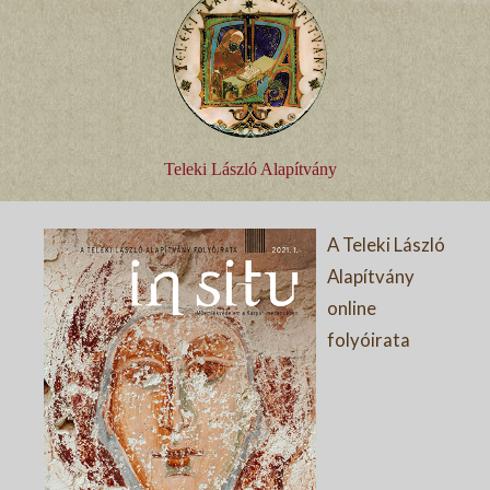
Teleki László Alapítvány
A Teleki László
Alapítvány
online
folyóirata