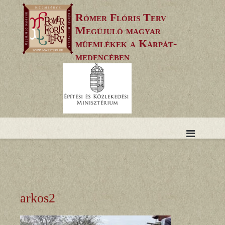
Skip
Rómer Flóris Terv
to
Megújuló magyar
content
műemlékek a Kárpát-
medencében
arkos2