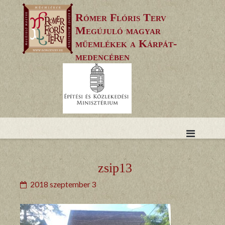
Skip
Rómer Flóris Terv
to
Megújuló magyar
content
műemlékek a Kárpát-
medencében
zsip13
2018 szeptember 3