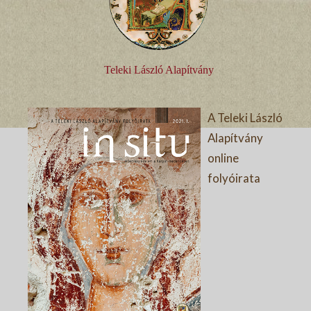
Teleki László Alapítvány
A Teleki László
Alapítvány
online
folyóirata