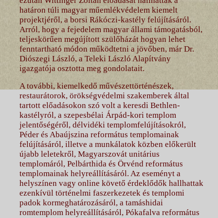
ezután Wittinger Zoltán előadását hallhatták a
határon túli magyar műemlékvédelem kiemelt
projektjéről, a borsi Rákóczi-kastély felújításáról.
Arról, hogy a fejedelem magyar állami támogatásból,
teljeskörűen megújított szülőházát hogyan lehet
fenntartható módon működtetni a jövőben, már Dr.
Diószegi László, a Teleki László Alapítvány
igazgatója osztotta meg gondolatait.
A további, kiemelkedő művészettörténészek,
restaurátorok, örökségvédelmi szakemberek által
tartott előadásokon szó volt a keresdi Bethlen-
kastélyról, a szepesbélai Árpád-kori templom
jelentőségéről, délvidéki templomfelújításokról,
Péder és Abaújszina református templomainak
felújításáról, illetve a munkálatok közben előkerült
újabb leletekről, Magyarszovát unitárius
templomáról, Pelbárthida és Örvénd református
templomainak helyreállításáról. Az eseményt a
helyszínen vagy online követő érdeklődők hallhattak
ezenkívül történelmi faszerkezetek és templomi
padok kormeghatározásáról, a tamáshidai
romtemplom helyreállításáról, Pókafalva református