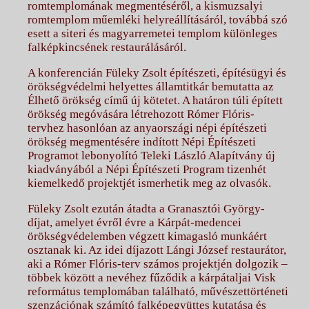
romtemplomának megmentéséről, a kismuzsalyi
romtemplom műemléki helyreállításáról, továbbá szó
esett a siteri és magyarremetei templom különleges
falképkincsének restaurálásáról.
A konferencián Füleky Zsolt építészeti, építésügyi és
örökségvédelmi helyettes államtitkár bemutatta az
Élhető örökség című új kötetet. A határon túli épített
örökség megóvására létrehozott Rómer Flóris-
tervhez hasonlóan az anyaországi népi építészeti
örökség megmentésére indított Népi Építészeti
Programot lebonyolító Teleki László Alapítvány új
kiadványából a Népi Építészeti Program tizenhét
kiemelkedő projektjét ismerhetik meg az olvasók.
Füleky Zsolt ezután átadta a Granasztói György-
díjat, amelyet évről évre a Kárpát-medencei
örökségvédelemben végzett kimagasló munkáért
osztanak ki. Az idei díjazott Lángi József restaurátor,
aki a Rómer Flóris-terv számos projektjén dolgozik –
többek között a nevéhez fűződik a kárpátaljai Visk
református templomában található, művészettörténeti
szenzációnak számító falképegyüttes kutatása és