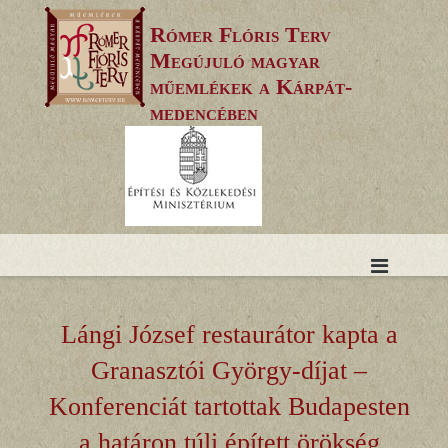
Skip
Rómer Flóris Terv
to
Megújuló magyar
content
műemlékek a Kárpát-
medencében
Lángi József restaurátor kapta a
Granasztói György-díjat –
Konferenciát tartottak Budapesten
a határon túli épített örökség