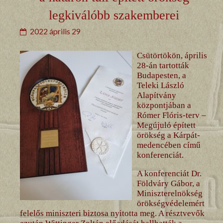
legkiválóbb szakemberei
2022 április 29
Csütörtökön, április
28-án tartották
Budapesten, a
Teleki László
Alapítvány
központjában a
Rómer Flóris-terv –
Megújuló épített
örökség a Kárpát-
medencében című
konferenciát.
A konferenciát Dr.
Földváry Gábor, a
Miniszterelnökség
örökségvédelemért
felelős miniszteri biztosa nyitotta meg. A résztvevők