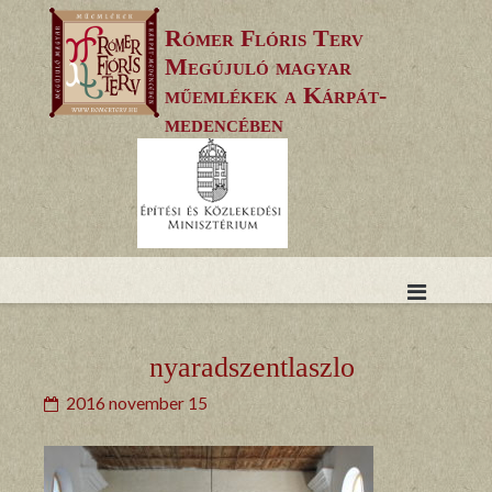
Skip
Rómer Flóris Terv
to
Megújuló magyar
content
műemlékek a Kárpát-
medencében
nyaradszentlaszlo
2016 november 15