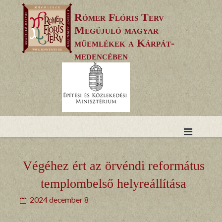
Skip
Rómer Flóris Terv
to
Megújuló magyar
content
műemlékek a Kárpát-
medencében
Végéhez ért az örvéndi református
templombelső helyreállítása
2024 december 8