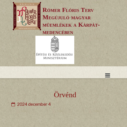
Skip
Rómer Flóris Terv
to
Megújuló magyar
content
műemlékek a Kárpát-
medencében
Örvénd
2024 december 4