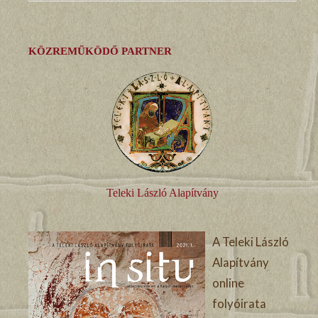
KÖZREMŰKÖDŐ PARTNER
Teleki László Alapítvány
A Teleki László
Alapítvány
online
folyóirata