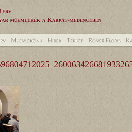
Terv
ar műemlékek a Kárpát-medencében
erv
Műemlékeink
Hírek
Térkép
Rómer Flóris
Ka
696804712025_26006342668193326