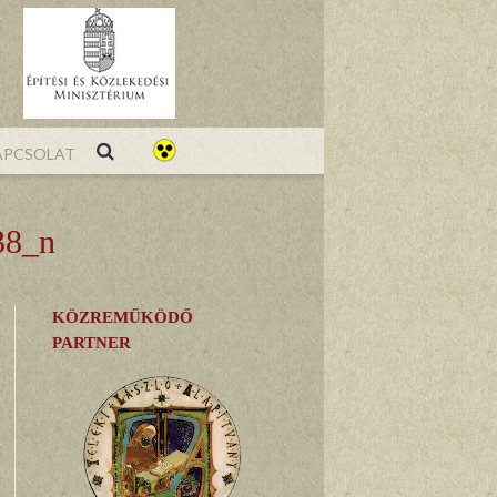
pcsolat
38_n
KÖZREMŰKÖDŐ
PARTNER