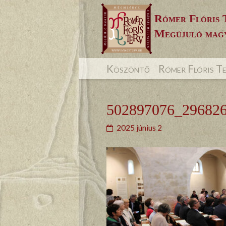
Skip
Rómer Flóris 
to
Megújuló magy
content
Köszöntő
Rómer Flóris T
502897076_29682
2025 június 2