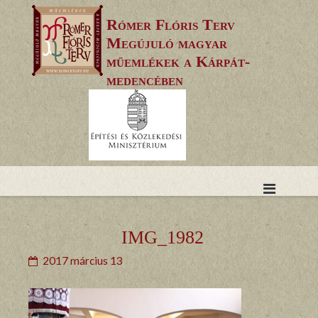
Skip
Rómer Flóris Terv
to
Megújuló magyar
content
műemlékek a Kárpát-
medencében
IMG_1982
2017 március 13