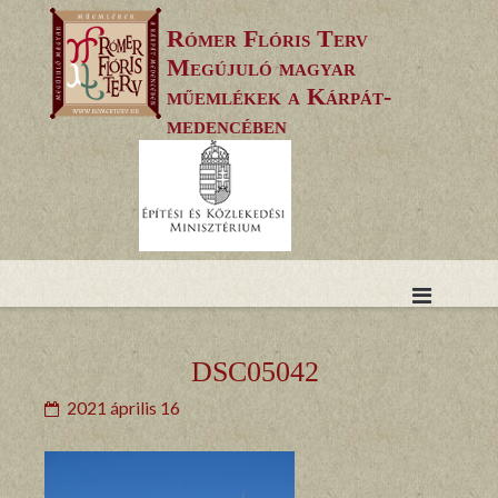
Skip
Rómer Flóris Terv
to
Megújuló magyar
content
műemlékek a Kárpát-
medencében
DSC05042
2021 április 16