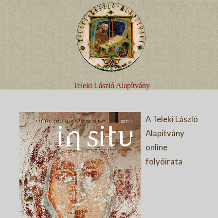
Teleki László Alapítvány
A Teleki László
Alapítvány
online
folyóirata