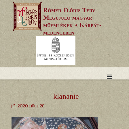
Skip
Rómer Flóris Terv
to
Megújuló magyar
content
műemlékek a Kárpát-
medencében
klananie
2020 július 28