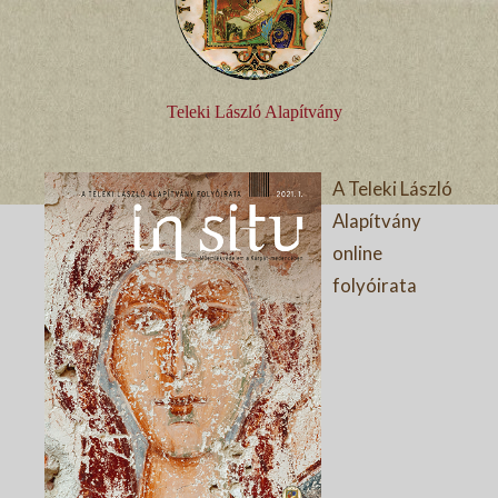
Teleki László Alapítvány
A Teleki László
Alapítvány
online
folyóirata