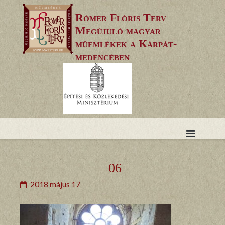
Skip
Rómer Flóris Terv
to
Megújuló magyar
content
műemlékek a Kárpát-
medencében
06
2018 május 17