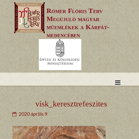
Skip
Rómer Flóris Terv
to
Megújuló magyar
content
műemlékek a Kárpát-
medencében
visk_keresztrefeszites
2020 április 9