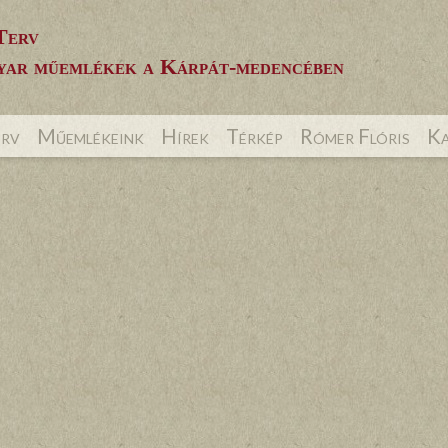
Terv
ar műemlékek a Kárpát-medencében
erv
Műemlékeink
Hírek
Térkép
Rómer Flóris
Ka