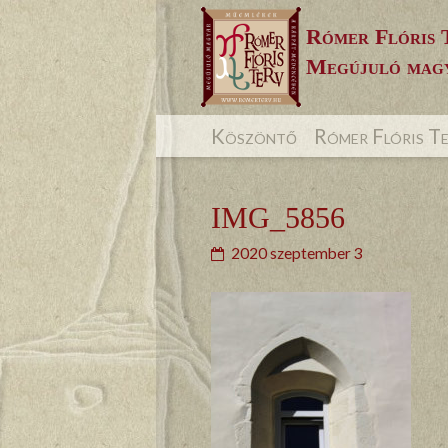
Skip
Rómer Flóris 
to
Megújuló magy
content
Köszöntő
Rómer Flóris T
IMG_5856
2020 szeptember 3