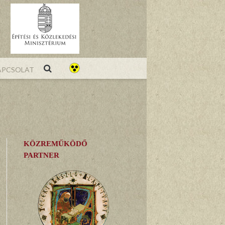
pcsolat
KÖZREMŰKÖDŐ
PARTNER