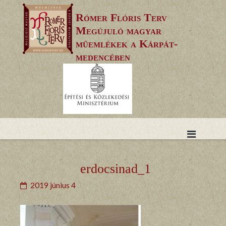
Skip
Rómer Flóris Terv
to
Megújuló magyar
content
műemlékek a Kárpát-
medencében
erdocsinad_1
2019 június 4