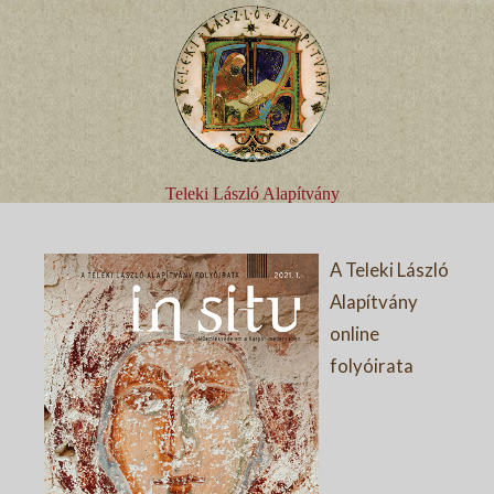
Teleki László Alapítvány
A Teleki László
Alapítvány
online
folyóirata