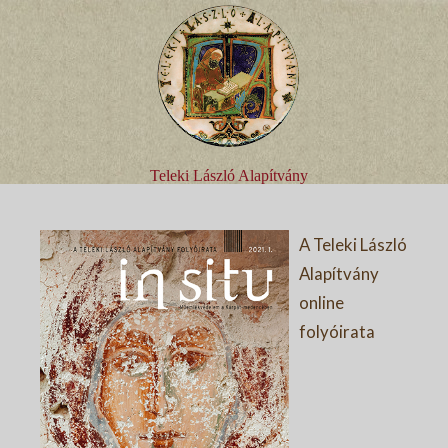
Teleki László Alapítvány
A Teleki László
Alapítvány
online
folyóirata