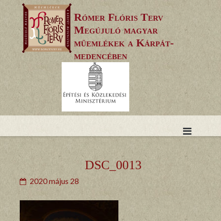
Skip
Rómer Flóris Terv
to
Megújuló magyar
content
műemlékek a Kárpát-
medencében
DSC_0013
2020 május 28