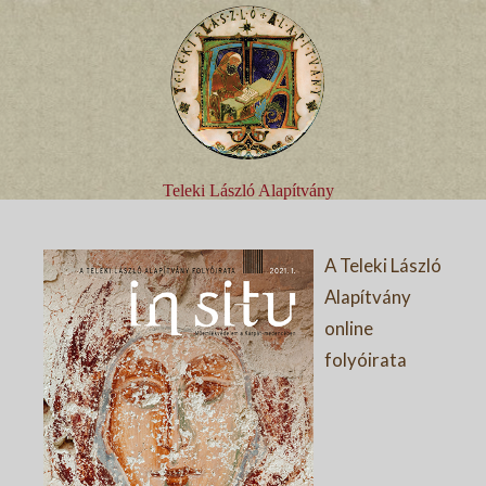
Teleki László Alapítvány
A Teleki László
Alapítvány
online
folyóirata