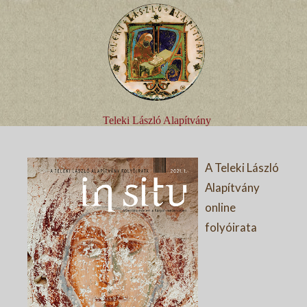
Teleki László Alapítvány
A Teleki László
Alapítvány
online
folyóirata