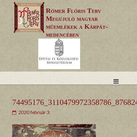
Skip
Rómer Flóris Terv
to
Megújuló magyar
content
műemlékek a Kárpát-
medencében
74495176_3110479972358786_87682
2020 február 3