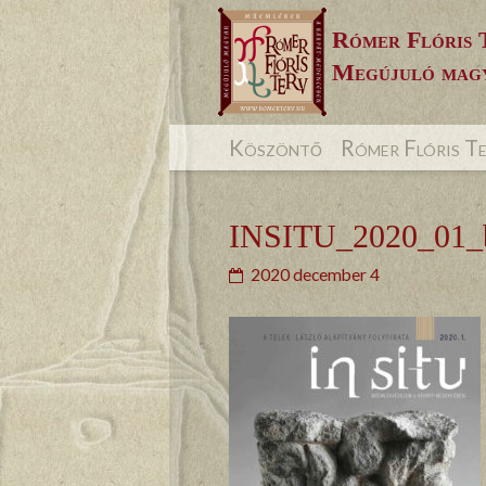
Skip
Rómer Flóris 
to
Megújuló magy
content
Köszöntő
Rómer Flóris T
INSITU_2020_01_b
2020 december 4