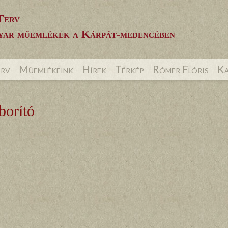
Terv
ar műemlékek a Kárpát-medencében
erv
Műemlékeink
Hírek
Térkép
Rómer Flóris
Ka
orító