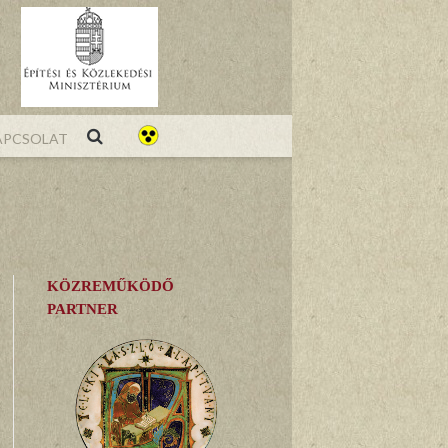
pcsolat
KÖZREMŰKÖDŐ
PARTNER