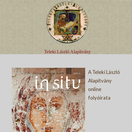
Teleki László Alapítvány
A Teleki László
Alapítvány
online
folyóirata