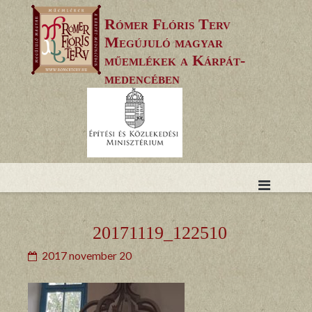
Skip
Rómer Flóris Terv
to
Megújuló magyar
content
műemlékek a Kárpát-
medencében
20171119_122510
2017 november 20