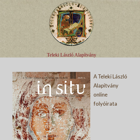
Teleki László Alapítvány
A Teleki László
Alapítvány
online
folyóirata