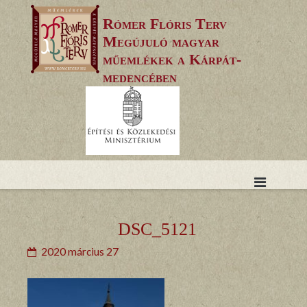
Skip
Rómer Flóris Terv
to
Megújuló magyar
content
műemlékek a Kárpát-
medencében
DSC_5121
2020 március 27