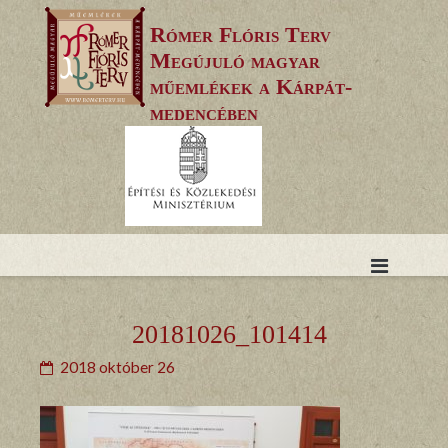
Skip
Rómer Flóris Terv
to
Megújuló magyar
content
műemlékek a Kárpát-
medencében
20181026_101414
2018 október 26