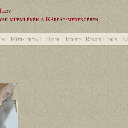
Terv
ar műemlékek a Kárpát-medencében
erv
Műemlékeink
Hírek
Térkép
Rómer Flóris
Ka