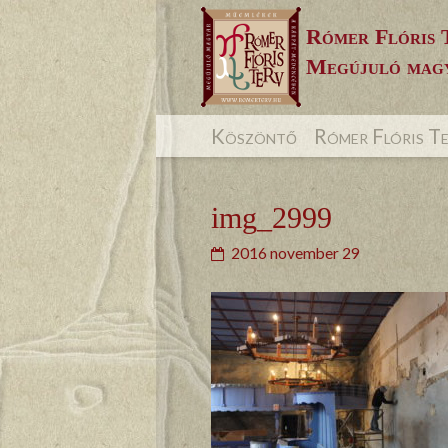
Skip
Rómer Flóris 
to
Megújuló magy
content
Köszöntő
Rómer Flóris T
img_2999
2016 november 29