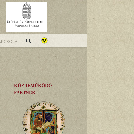
pcsolat
KÖZREMŰKÖDŐ
PARTNER