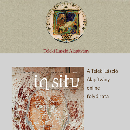
Teleki László Alapítvány
A Teleki László
Alapítvány
online
folyóirata