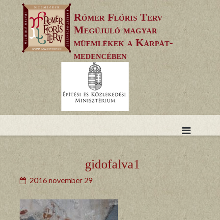
Skip
Rómer Flóris Terv
to
Megújuló magyar
content
műemlékek a Kárpát-
medencében
gidofalva1
2016 november 29