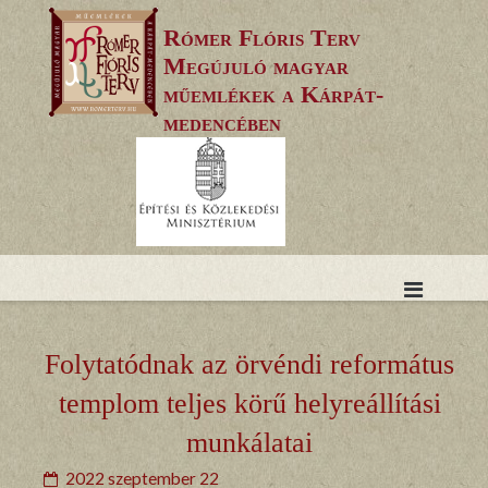
Skip
Rómer Flóris Terv
to
Megújuló magyar
content
műemlékek a Kárpát-
medencében
Folytatódnak az örvéndi református
templom teljes körű helyreállítási
munkálatai
2022 szeptember 22