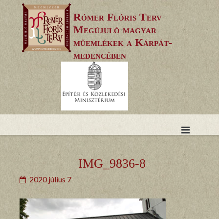
Skip
Rómer Flóris Terv
to
Megújuló magyar
content
műemlékek a Kárpát-
medencében
IMG_9836-8
2020 július 7