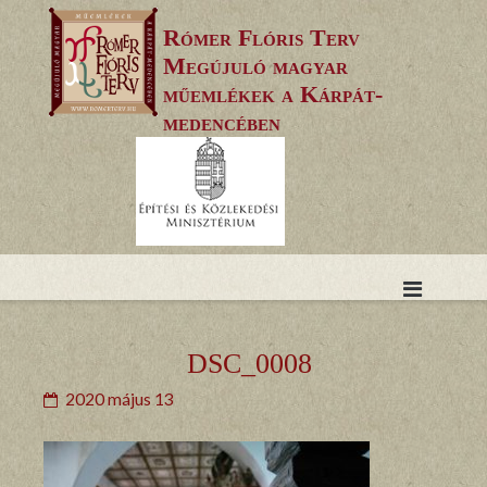
Skip
Rómer Flóris Terv
to
Megújuló magyar
content
műemlékek a Kárpát-
medencében
DSC_0008
2020 május 13