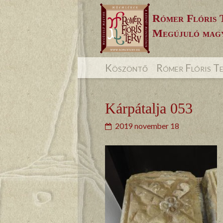
Skip
Rómer Flóris 
to
Megújuló magy
content
Köszöntő
Rómer Flóris T
Kárpátalja 053
2019 november 18