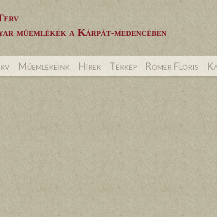
Terv
ar műemlékek a Kárpát-medencében
erv
Műemlékeink
Hírek
Térkép
Rómer Flóris
Ka