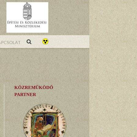
pcsolat
KÖZREMŰKÖDŐ
PARTNER