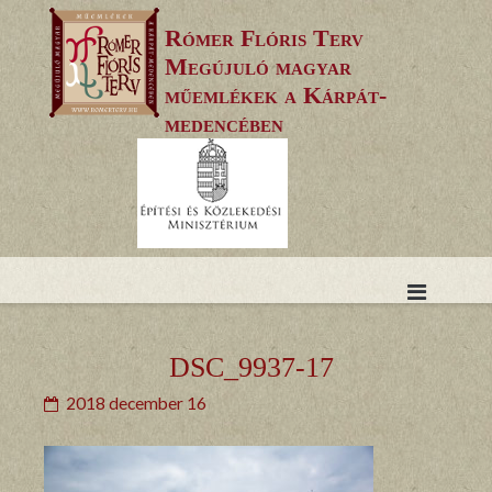
Skip
Rómer Flóris Terv
to
Megújuló magyar
content
műemlékek a Kárpát-
medencében
DSC_9937-17
2018 december 16