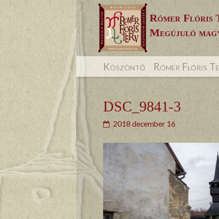
Skip
Rómer Flóris 
to
Megújuló magy
content
Köszöntő
Rómer Flóris T
DSC_9841-3
2018 december 16