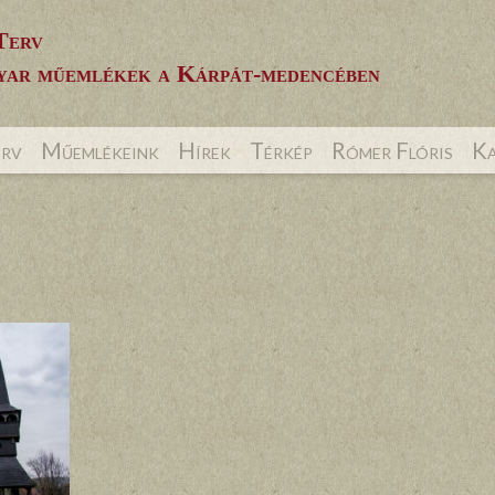
Terv
ar műemlékek a Kárpát-medencében
erv
Műemlékeink
Hírek
Térkép
Rómer Flóris
Ka