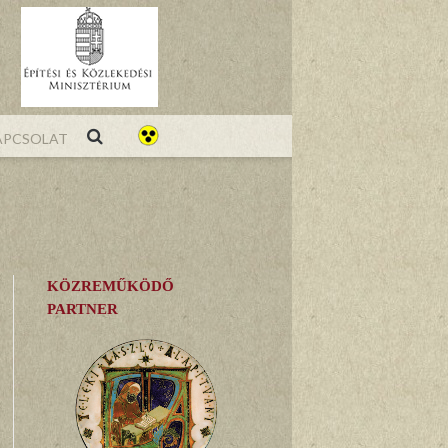
pcsolat
KÖZREMŰKÖDŐ
PARTNER