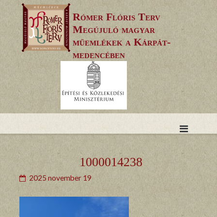
Skip
Rómer Flóris Terv
to
Megújuló magyar
content
műemlékek a Kárpát-
medencében
1000014238
2025 november 19