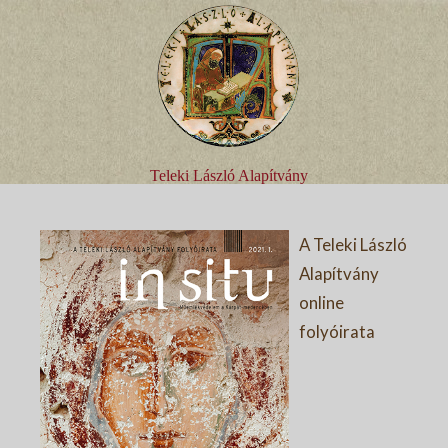
Teleki László Alapítvány
A Teleki László
Alapítvány
online
folyóirata