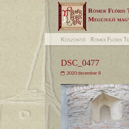
Skip
Rómer Flóris 
to
Megújuló magy
content
Köszöntő
Rómer Flóris T
DSC_0477
2020 december 8