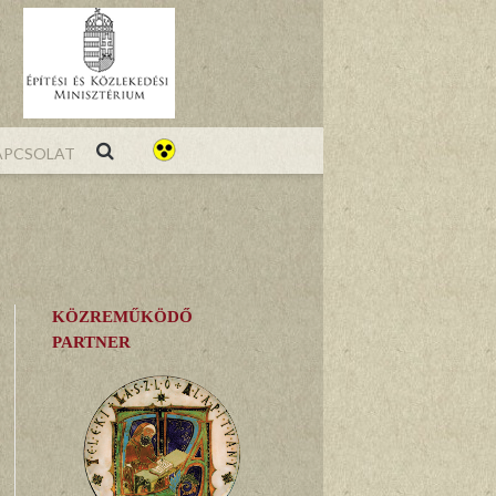
pcsolat
KÖZREMŰKÖDŐ
PARTNER