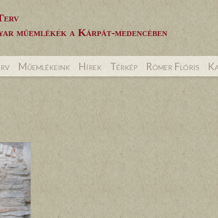
Terv
ar műemlékek a Kárpát-medencében
erv
Műemlékeink
Hírek
Térkép
Rómer Flóris
Ka