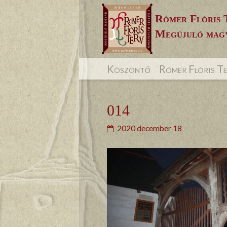
Skip
Rómer Flóris 
to
Megújuló magy
content
Köszöntő
Rómer Flóris T
014
2020 december 18