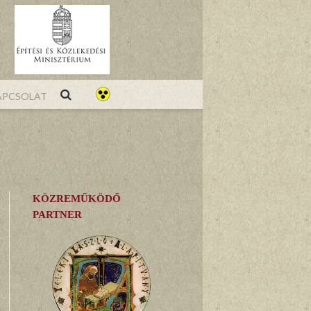
pcsolat
KÖZREMŰKÖDŐ
PARTNER