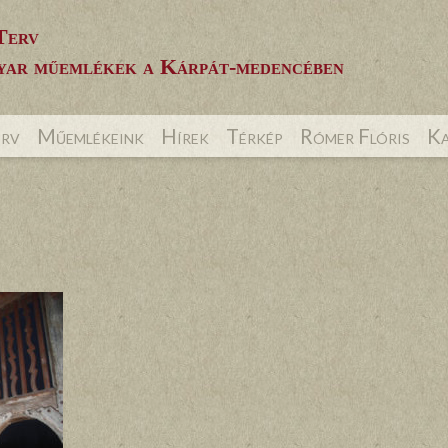
Terv
ar műemlékek a Kárpát-medencében
erv
Műemlékeink
Hírek
Térkép
Rómer Flóris
Ka