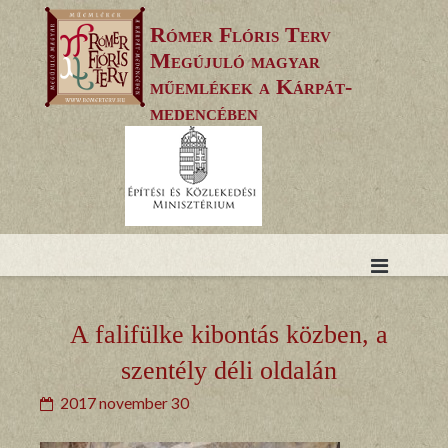
Skip
Rómer Flóris Terv
to
Megújuló magyar
content
műemlékek a Kárpát-
medencében
A falifülke kibontás közben, a
szentély déli oldalán
2017 november 30