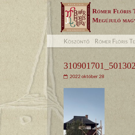
Skip
Rómer Flóris 
to
Megújuló magy
content
Köszöntő
Rómer Flóris T
310901701_50130
2022 október 28