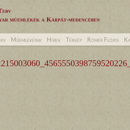
Terv
ar műemlékek a Kárpát-medencében
erv
Műemlékeink
Hírek
Térkép
Rómer Flóris
Ka
2215003060_4565550398759520226