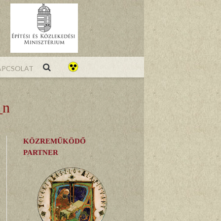
pcsolat
_n
KÖZREMŰKÖDŐ
PARTNER