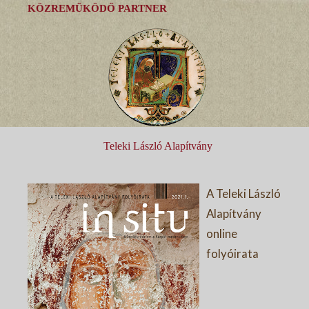
KÖZREMŰKÖDŐ PARTNER
Teleki László Alapítvány
A Teleki László
Alapítvány
online
folyóirata