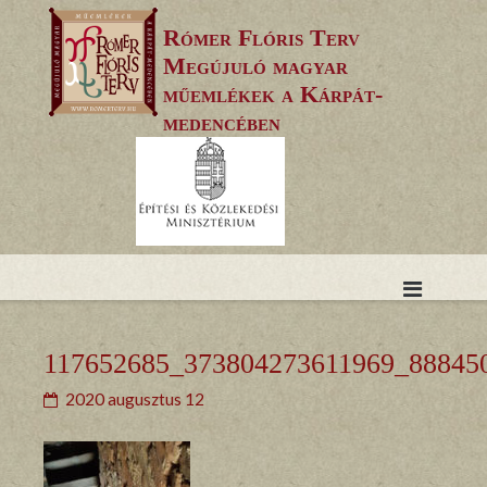
Skip
Rómer Flóris Terv
to
Megújuló magyar
content
műemlékek a Kárpát-
medencében
117652685_373804273611969_88845
2020 augusztus 12