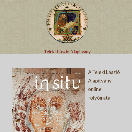
Teleki László Alapítvány
A Teleki László
Alapítvány
online
folyóirata