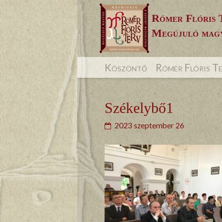
Skip
Rómer Flóris 
to
Megújuló magy
content
Köszöntő
Rómer Flóris T
Székelybő1
2023 szeptember 26