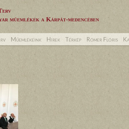
Terv
ar műemlékek a Kárpát-medencében
erv
Műemlékeink
Hírek
Térkép
Rómer Flóris
Ka