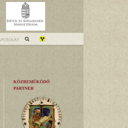
pcsolat
KÖZREMŰKÖDŐ
PARTNER