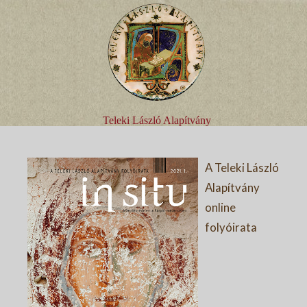
Teleki László Alapítvány
A Teleki László
Alapítvány
online
folyóirata