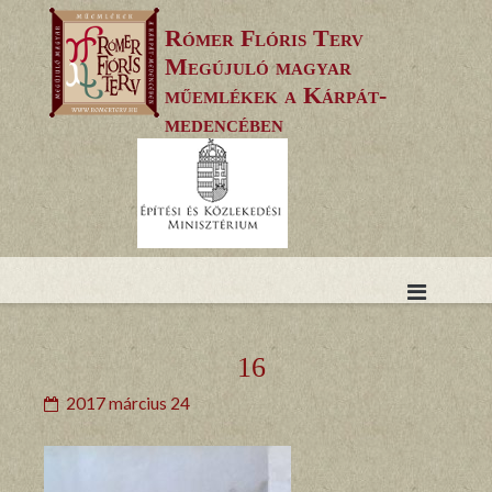
Skip
Rómer Flóris Terv
to
Megújuló magyar
content
műemlékek a Kárpát-
medencében
16
2017 március 24